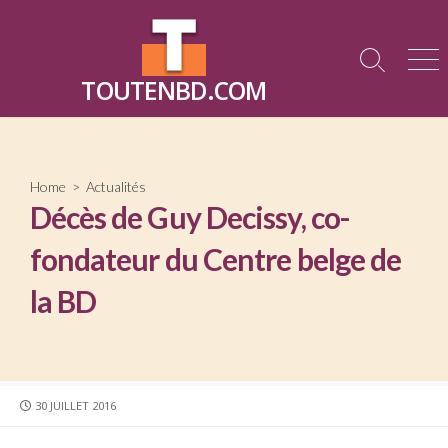
Skip
to
content
Search
Me
TOUTENBD.COM
Toggle
Home
>
Actualités
Décès de Guy Decissy, co-
fondateur du Centre belge de
la BD
PUBLISHED
30 JUILLET 2016
DATE