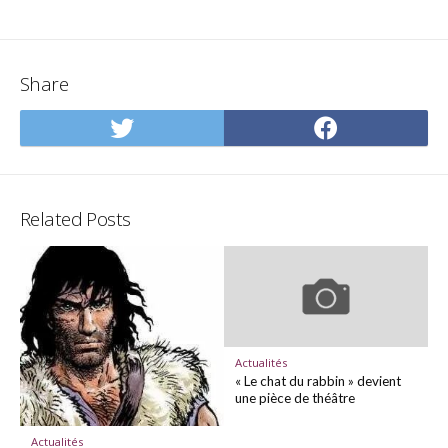
Share
Share
Share
on
on
Twitter
Facebo
Related Posts
Actualités
« Le chat du rabbin » devient
une pièce de théâtre
Actualités