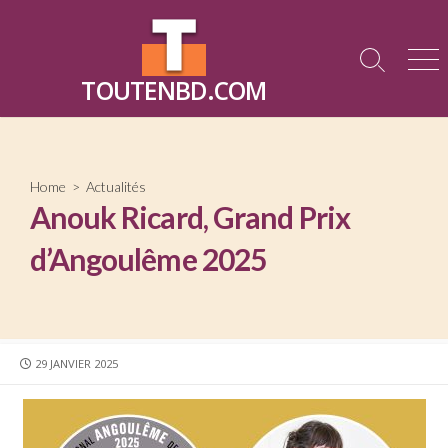
Skip
to
content
Search
Me
TOUTENBD.COM
Toggle
Home
>
Actualités
Anouk Ricard, Grand Prix
d’Angoulême 2025
PUBLISHED
29 JANVIER 2025
DATE