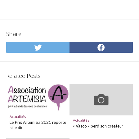
Share
Share
Share
on
on
Twitter
Facebo
Related Posts
Actualités
Actualités
Le Prix Artémisia 2021 reporté
« Vasco » perd son créateur
sine die