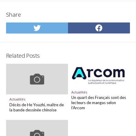
Share
Share
Share
on
on
Twitter
Facebo
Related Posts
Actualités
Un quart des Français sont des
Actualités
lecteurs de mangas selon
Décès de He Youzhi, maître de
l’Arcom
la bande dessinée chinoise