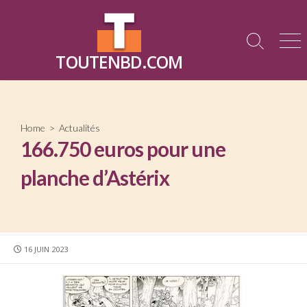
Skip
to
content
Search
Me
TOUTENBD.COM
Toggle
Home
>
Actualités
166.750 euros pour une
planche d’Astérix
PUBLISHED
16 JUIN 2023
DATE