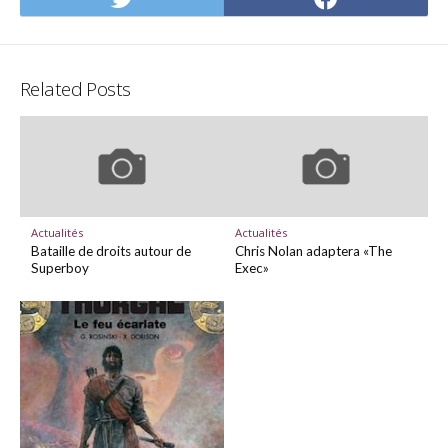
on
on
Twitter
Facebo
Related Posts
Actualités
Actualités
Bataille de droits autour de
Chris Nolan adaptera «The
Superboy
Exec»