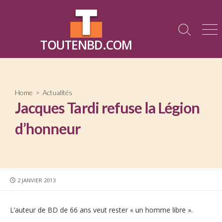
Skip
to
content
Search
Me
TOUTENBD.COM
Toggle
Home
>
Actualités
Jacques Tardi refuse la Légion
d’honneur
PUBLISHED
2 JANVIER 2013
DATE
L’auteur de BD de 66 ans veut rester « un homme libre ».