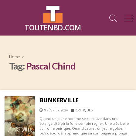
Skip
to
content
Search
Me
TOUTENBD.COM
Toggle
Home
>
Tag:
Pascal Chind
BUNKERVILLE
PUBLISHED
CATEGORIES
9 FÉVRIER 2024
CRITIQUES
DATE
Quand un jeune homme se retrouve dans une
étrange cité où la folie semble régner. Une très belle
uchronie onirique. Quand Laurel, un jeune golden
boy débordé, apprend que sa compagne a plongé