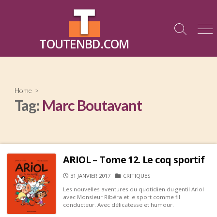
Skip
to
content
Search
Me
TOUTENBD.COM
Toggle
Home
>
Tag:
Marc Boutavant
ARIOL – Tome 12. Le coq sportif
PUBLISHED
CATEGORIES
31 JANVIER 2017
CRITIQUES
DATE
Les nouvelles aventures du quotidien du gentil Ariol
avec Monsieur Ribéra et le sport comme fil
conducteur. Avec délicatesse et humour.