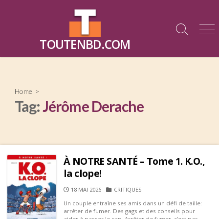
Skip
to
content
Search
Me
TOUTENBD.COM
Toggle
Home
>
Tag:
Jérôme Derache
À NOTRE SANTÉ – Tome 1. K.O.,
la clope!
PUBLISHED
CATEGORIES
18 MAI 2026
CRITIQUES
DATE
Un couple entraîne ses amis dans un défi de taille:
arrêter de fumer. Des gags et des conseils pour
aider à passer le cap. Arrêter de fumer, c’est pas