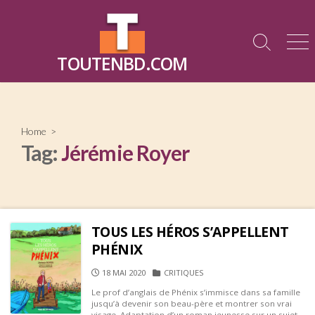
Skip
to
content
Search
Me
TOUTENBD.COM
Toggle
Home
>
Tag:
Jérémie Royer
TOUS LES HÉROS S’APPELLENT
PHÉNIX
PUBLISHED
CATEGORIES
18 MAI 2020
CRITIQUES
DATE
Le prof d’anglais de Phénix s’immisce dans sa famille
jusqu’à devenir son beau-père et montrer son vrai
visage. Adaptation d’un roman jeunesse sur un sujet