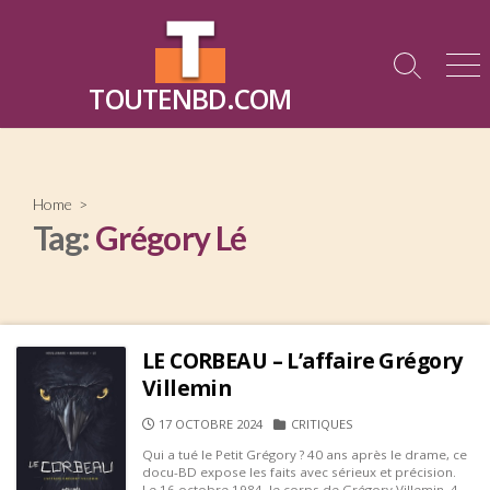
Skip
to
content
Search
Me
TOUTENBD.COM
Toggle
Home
>
Tag:
Grégory Lé
LE CORBEAU – L’affaire Grégory
Villemin
PUBLISHED
CATEGORIES
17 OCTOBRE 2024
CRITIQUES
DATE
Qui a tué le Petit Grégory ? 40 ans après le drame, ce
docu-BD expose les faits avec sérieux et précision.
Le 16 octobre 1984, le corps de Grégory Villemin, 4