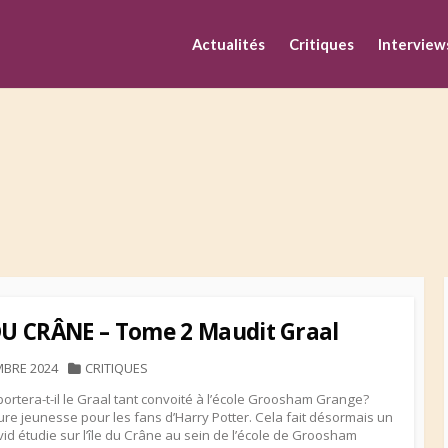
M
Actualités
Critiques
Interview
 DU CRÂNE – Tome 2 Maudit Graal
HED
CATEGORIES
MBRE 2024
CRITIQUES
ortera-t-il le Graal tant convoité à l’école Groosham Grange?
re jeunesse pour les fans d’Harry Potter. Cela fait désormais un
id étudie sur l’île du Crâne au sein de l’école de Groosham