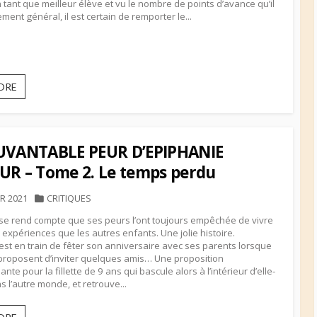
 tant que meilleur élève et vu le nombre de points d’avance qu’il
ment général, il est certain de remporter le...
L’ÎLE
ORE
DU
CRÂNE
–
Tome
UVANTABLE PEUR D’EPIPHANIE
2
Maudit
UR – Tome 2. Le temps perdu
Graal
HED
CATEGORIES
ER 2021
CRITIQUES
se rend compte que ses peurs l’ont toujours empêchée de vivre
expériences que les autres enfants. Une jolie histoire.
est en train de fêter son anniversaire avec ses parents lorsque
i proposent d’inviter quelques amis… Une proposition
te pour la fillette de 9 ans qui bascule alors à l’intérieur d’elle-
 l’autre monde, et retrouve...
L’EPOUVANTABLE