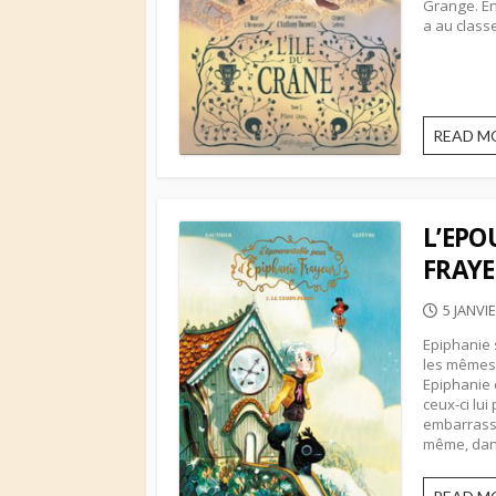
Grange. En
a au classe
READ M
L’EPO
FRAYE
PUBLIS
5 JANVI
DATE
Epiphanie 
les mêmes 
Epiphanie 
ceux-ci lu
embarrassan
même, dans