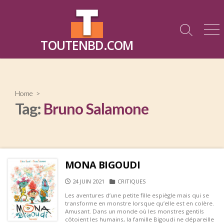
Skip
to
content
Search
Me
TOUTENBD.COM
Toggle
Home
>
Tag:
Bruno Salamone
MONA BIGOUDI
PUBLISHED
CATEGORIES
24 JUIN 2021
CRITIQUES
DATE
Les aventures d’une petite fille espiègle mais qui se
transforme en monstre lorsque qu’elle est en colère.
Amusant. Dans un monde où les monstres gentils
côtoient les humains, la famille Bigoudi ne dépareille