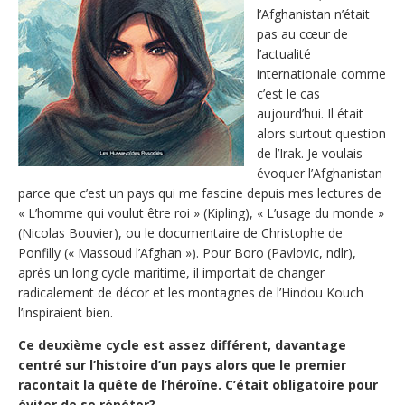
l’Afghanistan n’était
pas au cœur de
l’actualité
internationale comme
c’est le cas
aujourd’hui. Il était
alors surtout question
de l’Irak. Je voulais
évoquer l’Afghanistan
parce que c’est un pays qui me fascine depuis mes lectures de
« L’homme qui voulut être roi » (Kipling), « L’usage du monde »
(Nicolas Bouvier), ou le documentaire de Christophe de
Ponfilly (« Massoud l’Afghan »). Pour Boro (Pavlovic, ndlr),
après un long cycle maritime, il importait de changer
radicalement de décor et les montagnes de l’Hindou Kouch
l’inspiraient bien.
Ce deuxième cycle est assez différent, davantage
centré sur l’histoire d’un pays alors que le premier
racontait la quête de l’héroïne. C’était obligatoire pour
éviter de se répéter?