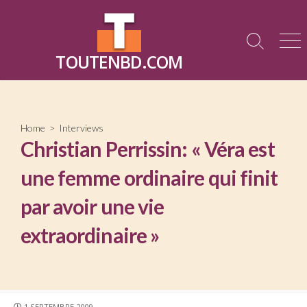
Skip
to
content
Search
Me
TOUTENBD.COM
Toggle
Home
>
Interviews
Christian Perrissin: « Véra est
une femme ordinaire qui finit
par avoir une vie
extraordinaire »
PUBLISHED
1 SEPTEMBRE 2009