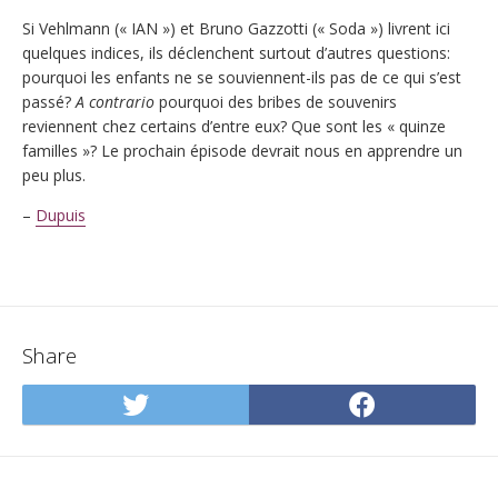
Si Vehlmann (« IAN ») et Bruno Gazzotti (« Soda ») livrent ici
quelques indices, ils déclenchent surtout d’autres questions:
pourquoi les enfants ne se souviennent-ils pas de ce qui s’est
passé?
A contrario
pourquoi des bribes de souvenirs
reviennent chez certains d’entre eux? Que sont les « quinze
familles »? Le prochain épisode devrait nous en apprendre un
peu plus.
–
Dupuis
Share
Share
Share
on
on
Twitter
Facebo