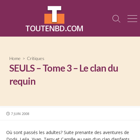
Skip
to
content
Search
Me
TOUTENBD.COM
Toggle
Home
>
Critiques
SEULS – Tome 3 – Le clan du
requin
PUBLISHED
7 JUIN 2008
DATE
Où sont passés les adultes? Suite prenante des aventures de
Dodji, Leila, Yvan, Terry et Camille au sein d’un clan d’enfants