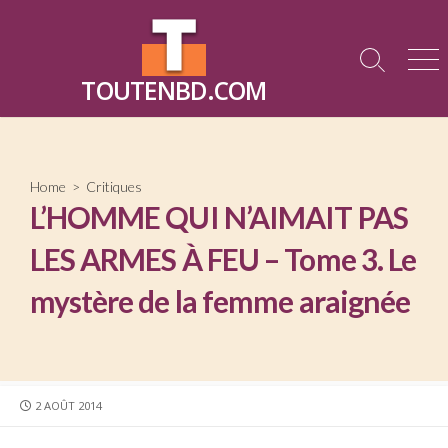
Skip
to
content
Search
Me
TOUTENBD.COM
Toggle
Home
>
Critiques
L’HOMME QUI N’AIMAIT PAS
LES ARMES À FEU – Tome 3. Le
mystère de la femme araignée
PUBLISHED
2 AOÛT 2014
DATE