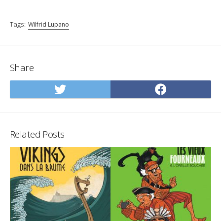
Tags:
Wilfrid Lupano
Share
Share
Share
on
on
Twitter
Facebo
Related Posts