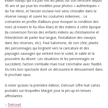
indien navajo qui n’a pas mis les pieds sur son territoire depuis
45 ans et qui joue les modèles pour photos « authentiques »
du Far-West, et l’ancien esclave noir venu s’installer dans la
réserve navajo et suivre les coutumes indiennes… Le
scénariste en profite d’ailleurs pour évoquer la condition des
noirs (à travers le Ku-Klux-Klan) et des indiens à cette époque
(la conversion forcée des enfants indiens au christianisme et
l’interdiction de parler leur langue, l’installation des navajos
dans des réserves, etc). Paul Salomone, de son côté, plante
des personnages qui lorgnent vers la caricature et des
paysages sauvages qui sentent bon le soleil, le sable et la
poussière du désert. Les situations et les personnages se
succèdent, l’action s’emballe mais tout s’enchaîne avec fluidité.
Du très bon spectacle dont on découvrira le dénouement dans
le prochain opus.
A noter qu’avec la première édition, Delcourt offre huit cartes
postales sur lesquelles Margot joue la pin-up en tenues
affriolantes.
–
Delcourt