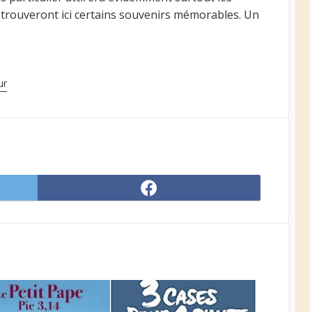
retrouveront ici certains souvenirs mémorables. Un
ur
Share
on
er
Facebook