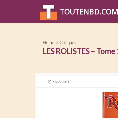
Skip
to
TOUTENBD.CO
content
Home
>
Critiques
LES ROLISTES – Tome 1.
PUBLISHED
5 MAI 2011
DATE