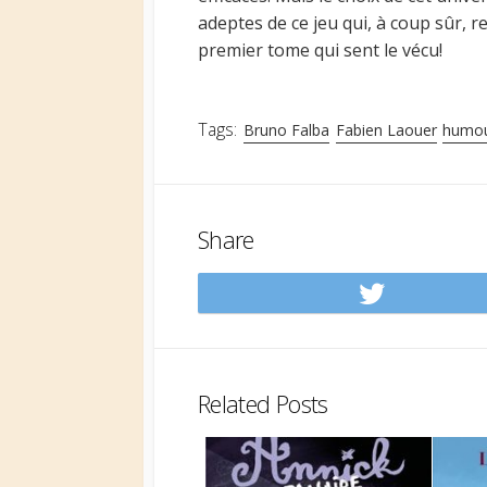
adeptes de ce jeu qui, à coup sûr, 
premier tome qui sent le vécu!
Tags:
Bruno Falba
Fabien Laouer
humo
Share
Share
on
Twitt
Related Posts