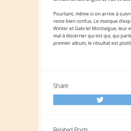
Pourtant, même si on arrive à suivre
reste bien confus. Le manque d’exp
Winter et Gabriel Montaigue, leur 
mal à discerner qui est qui, qui pa
premier album, le résultat est plut
Share
Share
on
Twitt
Related Posts