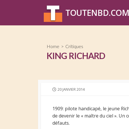
Skip
to
TOUTENBD.CO
content
Home
>
Critiques
KING RICHARD
PUBLISHED
20 JANVIER 2014
DATE
1909: pilote handicapé, le jeune Ric
de devenir le « maître du ciel ». U
défauts.