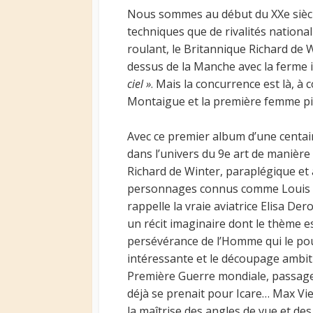
Nous sommes au début du XXe siècle 
techniques que de rivalités nationa
roulant, le Britannique Richard de W
dessus de la Manche avec la ferme i
ciel »
. Mais la concurrence est là, à
Montaigue et la première femme pilot
Avec ce premier album d’une centai
dans l’univers du 9e art de manière 
Richard de Winter, paraplégique et
personnages connus comme Louis Bl
rappelle la vraie aviatrice Elisa De
un récit imaginaire dont le thème e
persévérance de l’Homme qui le pou
intéressante et le découpage ambiti
Première Guerre mondiale, passages
déjà se prenait pour Icare… Max Vi
la maîtrise des angles de vue et de