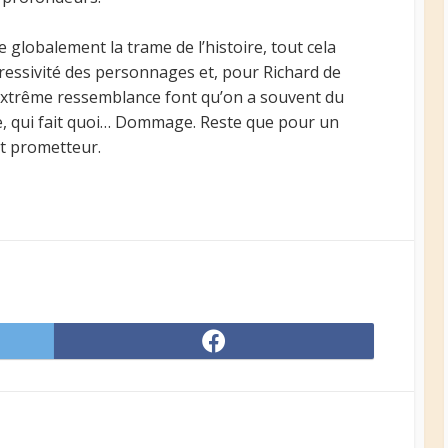
 globalement la trame de l’histoire, tout cela
ressivité des personnages et, pour Richard de
extrême ressemblance font qu’on a souvent du
rle, qui fait quoi… Dommage. Reste que pour un
ôt prometteur.
Share
on
er
Facebook