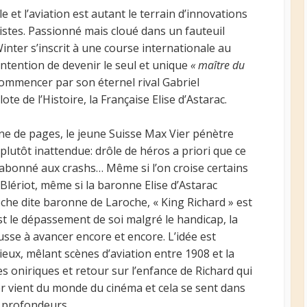
et l’aviation est autant le terrain d’innovations
listes. Passionné mais cloué dans un fauteuil
inter s’inscrit à une course internationale au
ntention de devenir le seul et unique
« maître du
 commencer par son éternel rival Gabriel
e de l’Histoire, la Française Elise d’Astarac.
ne de pages, le jeune Suisse Max Vier pénètre
plutôt inattendue: drôle de héros a priori que ce
 abonné aux crashs… Même si l’on croise certains
ériot, même si la baronne Elise d’Astarac
roche dite baronne de Laroche, « King Richard » est
st le dépassement de soi malgré le handicap, la
sse à avancer encore et encore. L’idée est
eux, mêlant scènes d’aviation entre 1908 et la
 oniriques et retour sur l’enfance de Richard qui
er vient du monde du cinéma et cela se sent dans
s profondeurs.