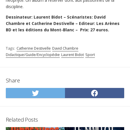
néophyte. Un album à réserver donc aux passionnés de la
discipline.
Dessinateur: Laurent Bidot – Scénaristes: David
Chambre et Catherine Destivelle – Editeur: Les Arènes
BD et les éditions du Mont-Blanc – Prix: 27 euros.
Tags:
Catherine Destivelle
David Chambre
Didactique/Guide/Encyclopédie
Laurent Bidot
Sport
Share
Share
Share
on
on
Twitter
Facebo
Related Posts