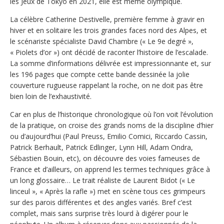
les Jeux de Tokyo en 2021, elle est même olympique.
La célèbre Catherine Destivelle, première femme à gravir en
hiver et en solitaire les trois grandes faces nord des Alpes, et
le scénariste spécialiste David Chambre (« Le 9e degré »,
« Piolets d’or ») ont décidé de raconter l’histoire de l’escalade.
La somme d’informations délivrée est impressionnante et, sur
les 196 pages que compte cette bande dessinée la jolie
couverture rugueuse rappelant la roche, on ne doit pas être
bien loin de l’exhaustivité.
Car en plus de l’historique chronologique où l’on voit l’évolution
de la pratique, on croise des grands noms de la discipline d’hier
ou d’aujourd’hui (Paul Preuss, Emilio Comici, Riccardo Cassin,
Patrick Berhault, Patrick Edlinger, Lynn Hill, Adam Ondra,
Sébastien Bouin, etc), on découvre des voies fameuses de
France et d’ailleurs, on apprend les termes techniques grâce à
un long glossaire… Le trait réaliste de Laurent Bidot (« Le
linceul », « Après la rafle ») met en scène tous ces grimpeurs
sur des parois différentes et des angles variés. Bref c’est
complet, mais sans surprise très lourd à digérer pour le