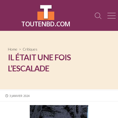
Skip
to
content
Search
Me
TOUTENBD.COM
Toggle
Home
>
Critiques
IL ÉTAIT UNE FOIS
L’ESCALADE
PUBLISHED
3 JANVIER 2024
DATE