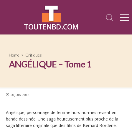
Skip
to
content
Search
Me
TOUTENBD.COM
Toggle
Home
>
Critiques
ANGÉLIQUE – Tome 1
PUBLISHED
20 JUIN 2015
DATE
Angélique, personnage de femme hors-normes revient en
bande dessinée. Une saga heureusement plus proche de la
saga littéraire originale que des films de Bernard Borderie.