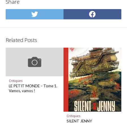
Share
Share
Share
on
on
Twitter
Facebo
Related Posts
Critiques
LE PETIT MONDE – Tome 1.
Vamos, vamos !
Critiques
SILENT JENNY