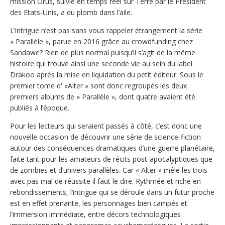
mission Orus, suivie en temps réel sur Terre par le Président
des Etats-Unis, a du plomb dans l’aile.
L’intrigue n’est pas sans vous rappeler étrangement la série
« Parallèle », parue en 2016 grâce au crowdfunding chez
Sandawe? Rien de plus normal puisqu’il s’agit de la même
histoire qui trouve ainsi une seconde vie au sein du label
Drakoo après la mise en liquidation du petit éditeur. Sous le
premier tome d' »Alter » sont donc regroupés les deux
premiers albums de « Parallèle », dont quatre avaient été
publiés à l’époque.
Pour les lecteurs qui seraient passés à côté, c’est donc une
nouvelle occasion de découvrir une série de science-fiction
autour des conséquences dramatiques d’une guerre planétaire,
faite tant pour les amateurs de récits post-apocalyptiques que
de zombies et d’univers parallèles. Car « Alter » mêle les trois
avec pas mal de réussite il faut le dire. Rythmée et riche en
rebondissements, l’intrigue qui se déroule dans un futur proche
est en effet prenante, les personnages bien campés et
l’immersion immédiate, entre décors technologiques