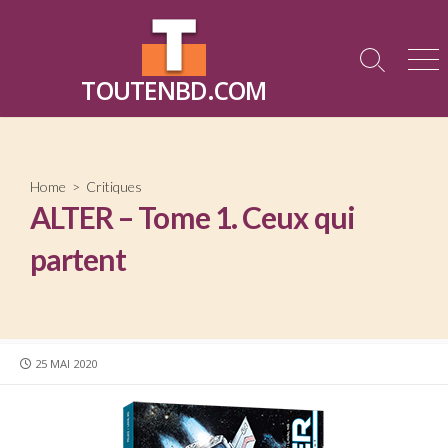
Skip
to
content
Search
Me
TOUTENBD.COM
Toggle
Home
>
Critiques
ALTER – Tome 1. Ceux qui
partent
PUBLISHED
25 MAI 2020
DATE