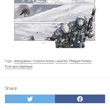
Tags:
Anticipation / Science-fiction
Laval NG
Philippe Pelaez
Post-apocalyptique
Share
Share
Share
on
on