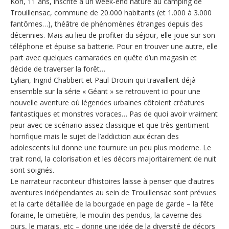
Kori, 11 ans, inscrite à un week-end nature au camping de
Trouillensac, commune de 20.000 habitants (et 1.000 à 3.000
fantômes…), théâtre de phénomènes étranges depuis des
décennies. Mais au lieu de profiter du séjour, elle joue sur son
téléphone et épuise sa batterie. Pour en trouver une autre, elle
part avec quelques camarades en quête d’un magasin et
décide de traverser la forêt…
Lylian, Ingrid Chabbert et Paul Drouin qui travaillent déjà
ensemble sur la série « Géant » se retrouvent ici pour une
nouvelle aventure où légendes urbaines côtoient créatures
fantastiques et monstres voraces… Pas de quoi avoir vraiment
peur avec ce scénario assez classique et que très gentiment
horrifique mais le sujet de l’addiction aux écran des
adolescents lui donne une tournure un peu plus moderne. Le
trait rond, la colorisation et les décors majoritairement de nuit
sont soignés.
Le narrateur raconteur d’histoires laisse à penser que d’autres
aventures indépendantes au sein de Trouillensac sont prévues
et la carte détaillée de la bourgade en page de garde – la fête
foraine, le cimetière, le moulin des pendus, la caverne des
ours, le marais, etc – donne une idée de la diversité de décors