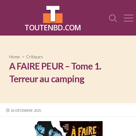
Skip
to
content
Search
Me
TOUTENBD.COM
Toggle
Home
>
Critiques
A FAIRE PEUR – Tome 1.
Terreur au camping
PUBLISHED
26 DÉCEMBRE 2025
DATE