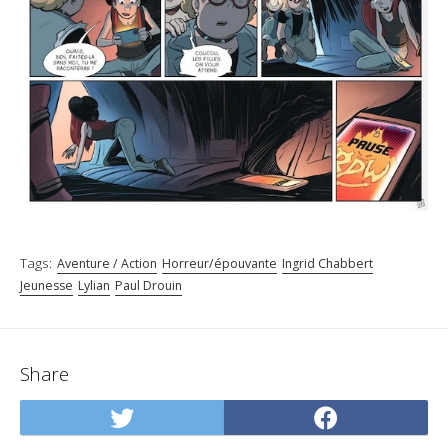
Tags:
Aventure / Action
Horreur/épouvante
Ingrid Chabbert
Jeunesse
Lylian
Paul Drouin
Share
Share
Share
on
on