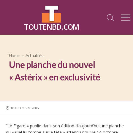
Skip
to
content
Search
Me
TOUTENBD.COM
Toggle
Home
>
Actualités
Une planche du nouvel
« Astérix » en exclusivité
PUBLISHED
10 OCTOBRE 2005
DATE
“Le Figaro » publie dans son édition d’aujourd’hui une planche
du « Ciel lui tombe sur la tête » attendu pour le 14 octobre