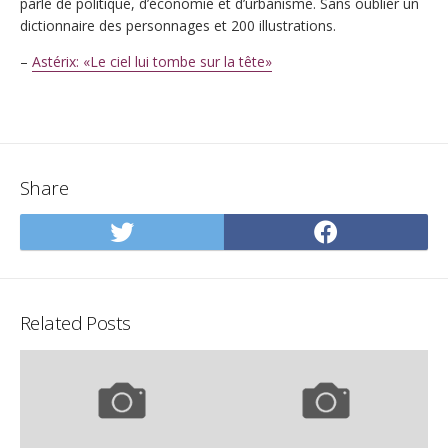
parle de politique, d’économie et d’urbanisme. Sans oublier un
dictionnaire des personnages et 200 illustrations.
–
Astérix: «Le ciel lui tombe sur la tête»
Share
Share
Share
on
on
Twitter
Facebo
Related Posts