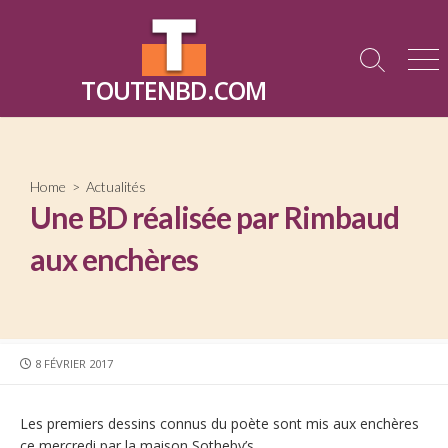
Skip
to
content
Search
Me
TOUTENBD.COM
Toggle
Home
>
Actualités
Une BD réalisée par Rimbaud
aux enchères
PUBLISHED
8 FÉVRIER 2017
DATE
Les premiers dessins connus du poète sont mis aux enchères
ce mercredi par la maison Sotheby’s.