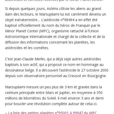
Si depuis quelques jours, Astérix côtoie les aliens au grand
dam des lecteurs, le Marsupilami lui est carrément devenu un
objet extraterrestre… L’astéroïde n°98494 a en effet été
baptisé officiellement du nom du héros de Franquin par le
Minor Planet Center (MPC), organisme rattaché à l’Union
Astronomique Internationale et chargé de la collecte et de la
diffusion des informations concernant les planètes, les
astéroïdes et les comètes.
C’est Jean-Claude Merlin, qui a déjà sept autres astéroïdes
baptisés à son actif, qui a proposé ce nom en hommage au
dessinateur belge. Il a découvert l’astéroïde le 27 octobre 2000
depuis son observatoire personnel au Creusot en Bourgogne.
Marsupilami mesure un peu plus de 3 km et gravite dans la
ceinture principale entre Mars et Jupiter, en moyenne à 350
millions de kilomètres du Soleil. Il met environ 3 ans et demi
pour boucler une révolution complète autour de celui-ci.
–
La liste des petites planètes n°95001 à 99947 du MPC