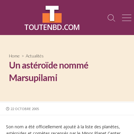
Skip
to
content
Search
Me
TOUTENBD.COM
Toggle
Home
>
Actualités
Un astéroïde nommé
Marsupilami
PUBLISHED
22 OCTOBRE 2005
DATE
Son nom a été officiellement ajouté à la liste des planètes,
astéroïdes et comètes recensés par le Minor Planet Center.