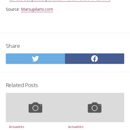
Source:
Marsupilami.com
Share
Share
Share
on
on
Twitter
Facebo
Related Posts
Actualités
Actualités