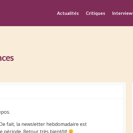
M
Actualités
Critiques
Interview
nces
epos.
e fait, la newsletter hebdomadaire est
 période. Retour très bientôt!