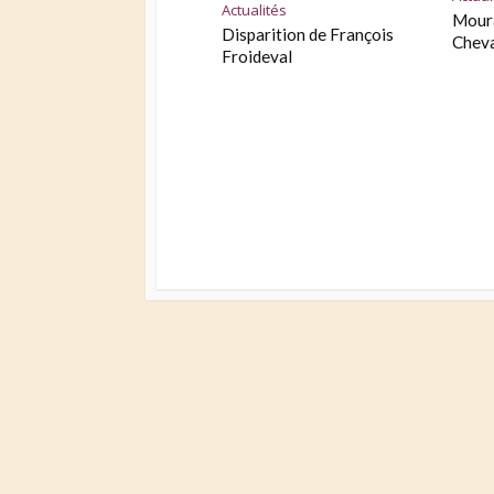
Actualités
Moura
Disparition de François
Cheva
Froideval