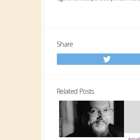
Share
Share
on
Twitt
Related Posts
Actual