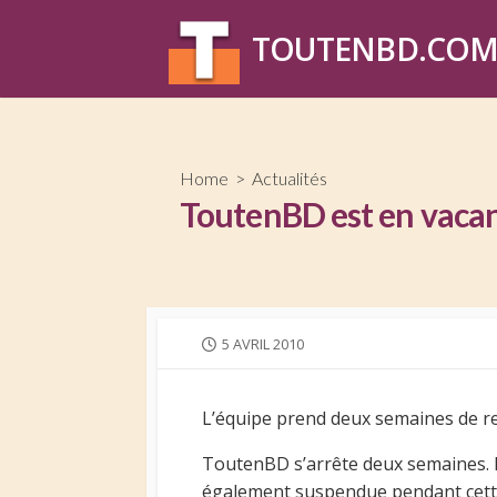
Skip
to
TOUTENBD.CO
content
Home
>
Actualités
ToutenBD est en vaca
PUBLISHED
5 AVRIL 2010
DATE
L’équipe prend deux semaines de r
ToutenBD s’arrête deux semaines. D
également suspendue pendant cette