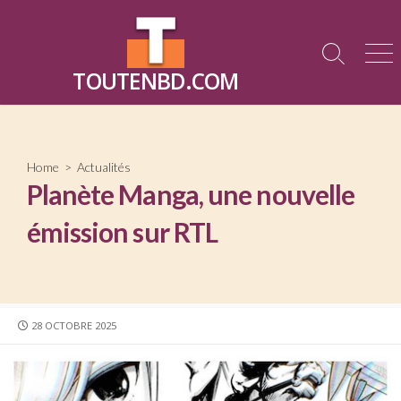
Skip
to
content
Search
Me
TOUTENBD.COM
Toggle
Home
>
Actualités
Planète Manga, une nouvelle
émission sur RTL
PUBLISHED
28 OCTOBRE 2025
DATE