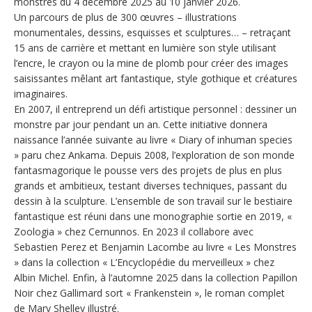
monstres du 4 décembre 2025 au 10 janvier 2026.
Un parcours de plus de 300 œuvres – illustrations
monumentales, dessins, esquisses et sculptures… – retraçant
15 ans de carrière et mettant en lumière son style utilisant
l’encre, le crayon ou la mine de plomb pour créer des images
saisissantes mêlant art fantastique, style gothique et créatures
imaginaires.
En 2007, il entreprend un défi artistique personnel : dessiner un
monstre par jour pendant un an. Cette initiative donnera
naissance l’année suivante au livre « Diary of inhuman species
» paru chez Ankama. Depuis 2008, l’exploration de son monde
fantasmagorique le pousse vers des projets de plus en plus
grands et ambitieux, testant diverses techniques, passant du
dessin à la sculpture. L’ensemble de son travail sur le bestiaire
fantastique est réuni dans une monographie sortie en 2019, «
Zoologia » chez Cernunnos. En 2023 il collabore avec
Sebastien Perez et Benjamin Lacombe au livre « Les Monstres
» dans la collection « L’Encyclopédie du merveilleux » chez
Albin Michel. Enfin, à l’automne 2025 dans la collection Papillon
Noir chez Gallimard sort « Frankenstein », le roman complet
de Mary Shelley illustré.