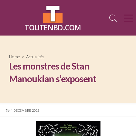
Skip
to
content
Search
Me
TOUTENBD.COM
Toggle
Home
>
Actualités
Les monstres de Stan
Manoukian s’exposent
PUBLISHED
4 DÉCEMBRE 2025
DATE