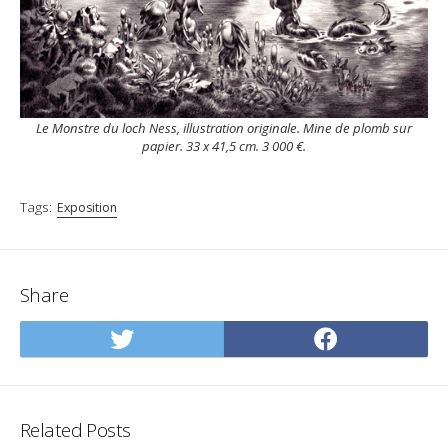
Le Monstre du loch Ness, illustration originale. Mine de plomb sur
papier. 33 x 41,5 cm. 3 000 €.
Tags:
Exposition
Share
Share
Share
on
on
Twitter
Facebo
Related Posts