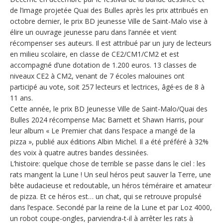
de l’image projetée Quai des Bulles après les prix attribués en
octobre dernier, le prix BD jeunesse Ville de Saint-Malo vise à
élire un ouvrage jeunesse paru dans l’année et vient
récompenser ses auteurs. Il est attribué par un jury de lecteurs
en milieu scolaire, en classe de CE2/CM1/CM2 et est
accompagné d’une dotation de 1.200 euros. 13 classes de
niveaux CE2 à CM2, venant de 7 écoles malouines ont
participé au vote, soit 257 lecteurs et lectrices, âgé·es de 8 à
11 ans.
Cette année, le prix BD Jeunesse Ville de Saint-Malo/Quai des
Bulles 2024 récompense Mac Barnett et Shawn Harris, pour
leur album « Le Premier chat dans l’espace a mangé de la
pizza », publié aux éditions Albin Michel. Il a été préféré à 32%
des voix à quatre autres bandes dessinées.
L’histoire: quelque chose de terrible se passe dans le ciel : les
rats mangent la Lune ! Un seul héros peut sauver la Terre, une
bête audacieuse et redoutable, un héros téméraire et amateur
de pizza. Et ce héros est… un chat, qui se retrouve propulsé
dans l’espace. Secondé par la reine de la Lune et par Loz 4000,
un robot coupe-ongles, parviendra-t-il à arrêter les rats à