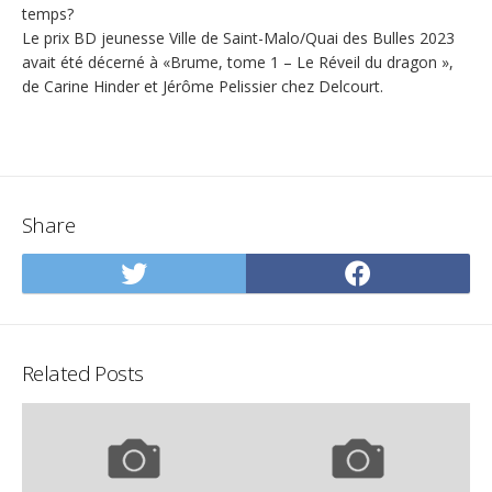
temps?
Le prix BD jeunesse Ville de Saint-Malo/Quai des Bulles 2023
avait été décerné à «Brume, tome 1 – Le Réveil du dragon »,
de Carine Hinder et Jérôme Pelissier chez Delcourt.
Share
Share
Share
on
on
Twitter
Facebo
Related Posts