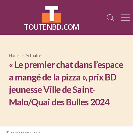
Skip
to
content
Search
Me
TOUTENBD.COM
Toggle
Home
>
Actualités
« Le premier chat dans l’espace
a mangé de la pizza », prix BD
jeunesse Ville de Saint-
Malo/Quai des Bulles 2024
PUBLISHED
17 DÉCEMBRE 2024