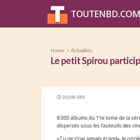
Skip
to
TOUTENBD.CO
content
Home
>
Actualités
Le petit Spirou partici
PUBLISHED
20 JUIN 2003
DATE
8.000 albums du 11e tome de la série
dispersés sous les fauteuils des ci
«Tu ne s’ras jamais grand», le onzi