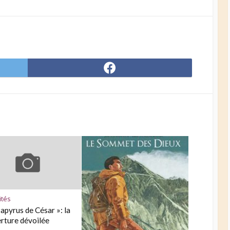
Share
on
er
Facebook
ités
Papyrus de César »: la
rture dévoilée