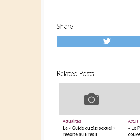
Share
Share
on
Twitt
Related Posts
Actualités
Actual
Le « Guide du zizi sexuel »
« Le 
réédité au Brésil
couve