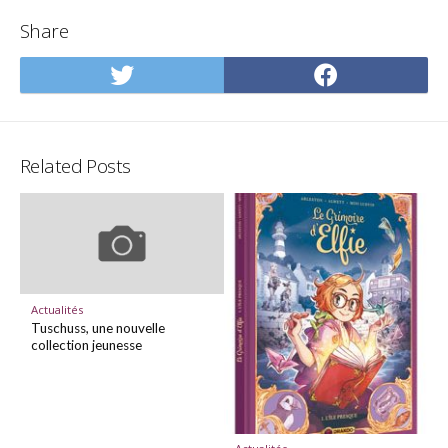
Share
Share
Share
on
on
Twitter
Facebo
Related Posts
Actualités
Tuschuss, une nouvelle
collection jeunesse