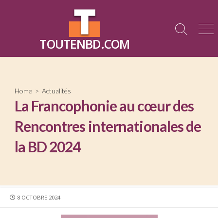
Skip
to
content
Search
Me
TOUTENBD.COM
Toggle
Home
>
Actualités
La Francophonie au cœur des
Rencontres internationales de
la BD 2024
PUBLISHED
8 OCTOBRE 2024
DATE