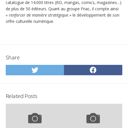
catalogue de 14.000 titres (BD, mangas, comics, magazines…)
de plus de 50 éditeurs. Quant au groupe Fnac, il compte ainsi
« renforcer de manière stratégique »
le développement de son
offre culturelle numérique.
Share
Share
Share
on
on
Twitter
Facebo
Related Posts