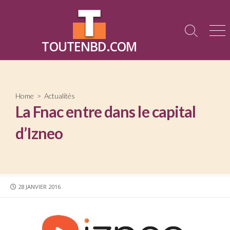
Skip
to
content
Search
Me
TOUTENBD.COM
Toggle
Home
>
Actualités
La Fnac entre dans le capital
d’Izneo
PUBLISHED
28 JANVIER 2016
DATE