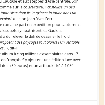
du Caucase et aux steppes d’Asie centrale. Son
, comme sur la couverture,
« cristallise un peu
fantaisiste dont ils imaginent la faune dans un
exploré »
, selon Jean-Yves Ferri.
rmée romaine part en expédition pour capturer ce
c lesquels sympathisent les Gaulois.
a dû relever le défi de dessiner le froid!
oposant des paysages tout blancs ! Un véritable
s ! »
, dit-il.
et album à cinq millions d’exemplaires dans 17
 en français. S’y ajoutent une édition luxe avec
laires (39 euros) et un artbook tiré à 1.050