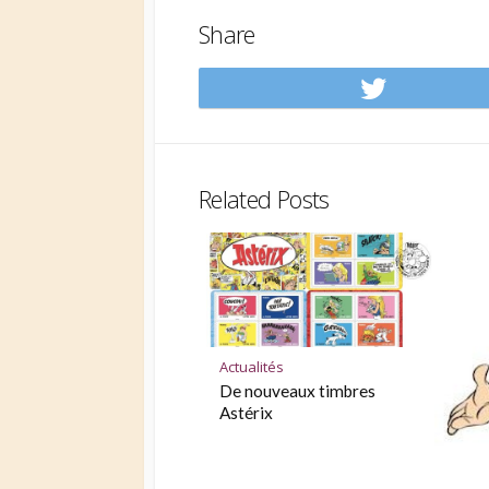
Share
Share
on
Twitt
Related Posts
Actualités
De nouveaux timbres
Astérix