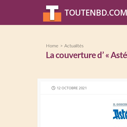
Skip
to
TOUTENBD.CO
content
Home
>
Actualités
La couverture d’ « Asté
PUBLISHED
12 OCTOBRE 2021
DATE