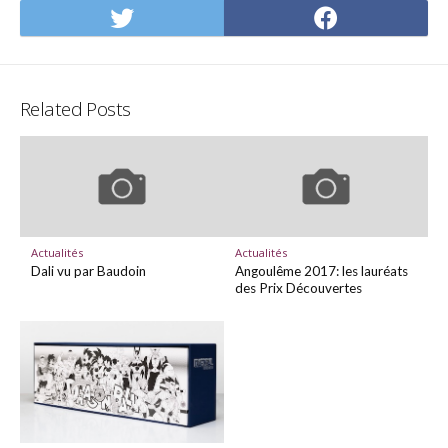
Share
Share
on
on
Twitter
Facebo
Related Posts
Actualités
Actualités
Dali vu par Baudoin
Angoulême 2017: les lauréats
des Prix Découvertes