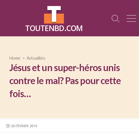
Skip
to
content
Search
Me
TOUTENBD.COM
Toggle
Home
>
Actualités
Jésus et un super-héros unis
contre le mal? Pas pour cette
fois…
PUBLISHED
20 FÉVRIER 2019
DATE