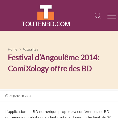
Skip
to
content
Search
Me
TOUTENBD.COM
Toggle
Home
>
Actualités
Festival d’Angoulême 2014:
ComiXology offre des BD
PUBLISHED
28 JANVIER 2014
DATE
L’application de BD numérique proposera conférences et BD
numériques gratuites pendant toute la durée du festival, du 30