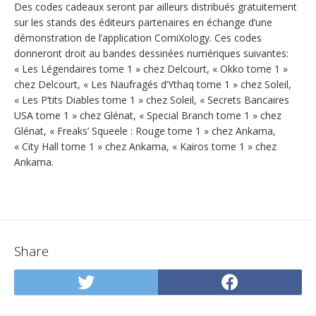
Des codes cadeaux seront par ailleurs distribués gratuitement
sur les stands des éditeurs partenaires en échange d’une
démonstration de l’application ComiXology. Ces codes
donneront droit au bandes dessinées numériques suivantes:
« Les Légendaires tome 1 » chez Delcourt, « Okko tome 1 »
chez Delcourt, « Les Naufragés d’Ythaq tome 1 » chez Soleil,
« Les P’tits Diables tome 1 » chez Soleil, « Secrets Bancaires
USA tome 1 » chez Glénat, « Special Branch tome 1 » chez
Glénat, « Freaks’ Squeele : Rouge tome 1 » chez Ankama,
« City Hall tome 1 » chez Ankama, « Kairos tome 1 » chez
Ankama.
Share
Share
Share
on
on
Twitter
Facebo