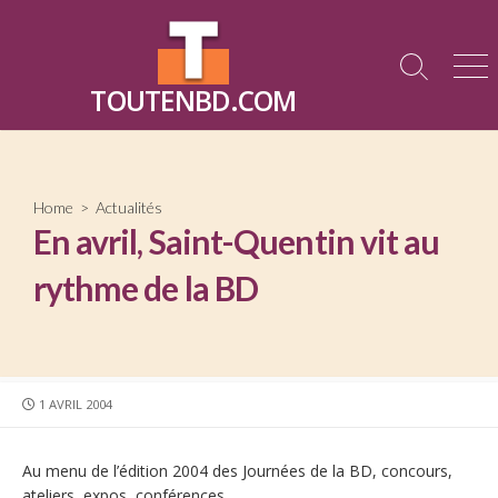
Skip
to
content
Search
Me
TOUTENBD.COM
Toggle
Home
>
Actualités
En avril, Saint-Quentin vit au
rythme de la BD
PUBLISHED
1 AVRIL 2004
DATE
Au menu de l’édition 2004 des Journées de la BD, concours,
ateliers, expos, conférences…