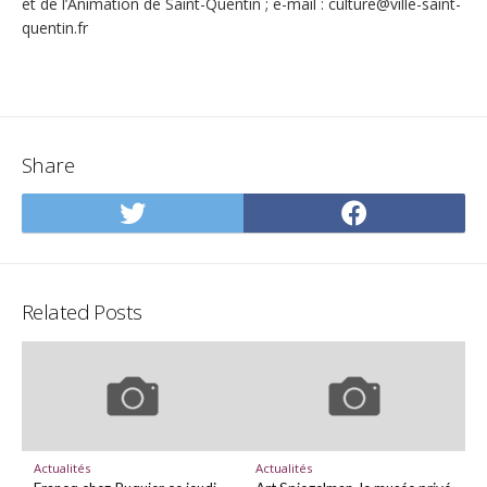
et de l’Animation de Saint-Quentin ; e-mail : culture@ville-saint-
quentin.fr
Share
Share
Share
on
on
Twitter
Facebo
Related Posts
Actualités
Actualités