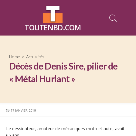
Skip
to
content
Search
Me
TOUTENBD.COM
Toggle
Home
>
Actualités
Décès de Denis Sire, pilier de
« Métal Hurlant »
PUBLISHED
17 JANVIER 2019
DATE
Le dessinateur, amateur de mécaniques moto et auto, avait
65 ans.