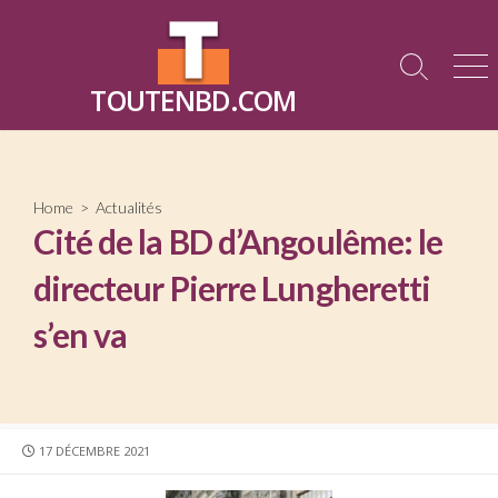
Skip
to
content
Search
Me
TOUTENBD.COM
Toggle
Home
>
Actualités
Cité de la BD d’Angoulême: le
directeur Pierre Lungheretti
s’en va
PUBLISHED
17 DÉCEMBRE 2021
DATE