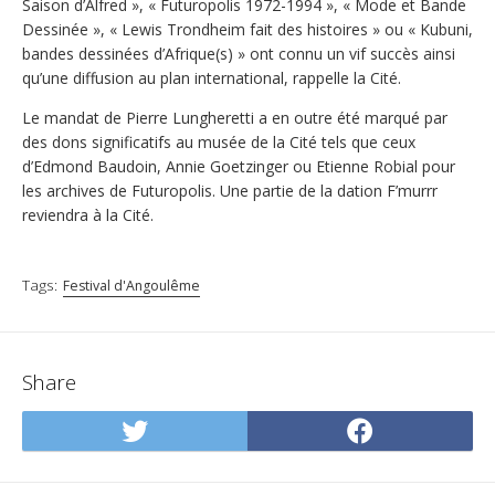
Saison d’Alfred », « Futuropolis 1972-1994 », « Mode et Bande
Dessinée », « Lewis Trondheim fait des histoires » ou « Kubuni,
bandes dessinées d’Afrique(s) » ont connu un vif succès ainsi
qu’une diffusion au plan international, rappelle la Cité.
Le mandat de Pierre Lungheretti a en outre été marqué par
des dons significatifs au musée de la Cité tels que ceux
d’Edmond Baudoin, Annie Goetzinger ou Etienne Robial pour
les archives de Futuropolis. Une partie de la dation F’murrr
reviendra à la Cité.
Tags:
Festival d'Angoulême
Share
Share
Share
on
on
Twitter
Facebo