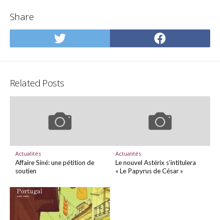
Share
Share
Share
on
on
Twitter
Facebo
Related Posts
Actualités
Actualités
Affaire Siné: une pétition de
Le nouvel Astérix s’intitulera
soutien
« Le Papyrus de César »