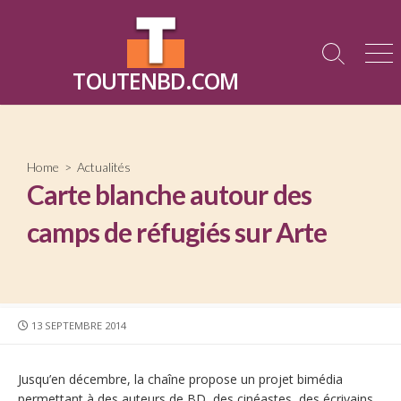
Skip
to
content
Search
Me
TOUTENBD.COM
Toggle
Home
>
Actualités
Carte blanche autour des
camps de réfugiés sur Arte
PUBLISHED
13 SEPTEMBRE 2014
DATE
Jusqu’en décembre, la chaîne propose un projet bimédia
permettant à des auteurs de BD, des cinéastes, des écrivains